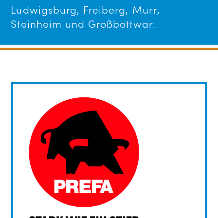
Ludwigsburg, Freiberg, Murr,
Steinheim und Großbottwar.