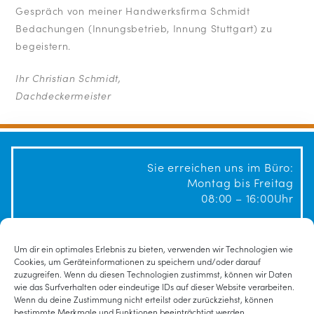
Gespräch von meiner Handwerksfirma Schmidt
Bedachungen (Innungsbetrieb, Innung Stuttgart) zu
begeistern.
Ihr Christian Schmidt,
Dachdeckermeister
Sie erreichen uns im Büro:
Montag bis Freitag
08:00 – 16:00Uhr
Tel. 07148-16 00 441
eMail: info@dachdeckermeister-schmidt.de
Um dir ein optimales Erlebnis zu bieten, verwenden wir Technologien wie
Cookies, um Geräteinformationen zu speichern und/oder darauf
zuzugreifen. Wenn du diesen Technologien zustimmst, können wir Daten
wie das Surfverhalten oder eindeutige IDs auf dieser Website verarbeiten.
Wenn du deine Zustimmung nicht erteilst oder zurückziehst, können
Impressum
bestimmte Merkmale und Funktionen beeinträchtigt werden.